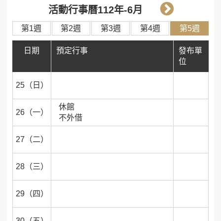
下
活動行事曆112年-6月
個
第1週
第2週
第3週
第4週
第5週
月
日期
預定行事
發布單
位
25（日）
休館
26（一）
不外借
27（二）
28（三）
29（四）
30（五）