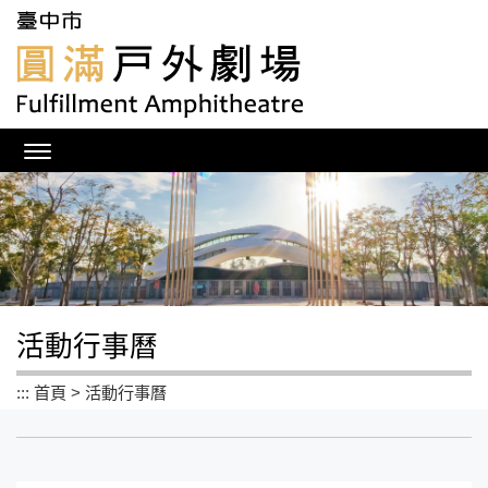
跳
到
主
要
內
容
區
塊
活動行事曆
:::
首頁
>
活動行事曆