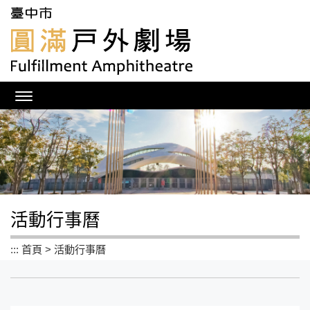
跳
到
主
要
內
容
區
塊
活動行事曆
:::
首頁
>
活動行事曆