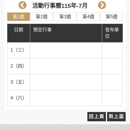
上
下
活動行事曆115年-7月
個
個
第1週
第2週
第3週
第4週
第5週
月
月
日期
預定行事
發布單
位
1（三）
2（四）
3（五）
4（六）
回上頁
到上面