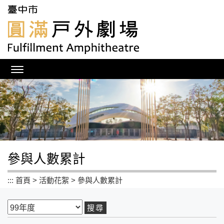
跳
到
主
要
內
容
區
塊
參與人數累計
:::
首頁
>
活動花絮
>
參與人數累計
搜
尋