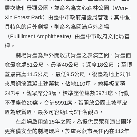
層次綠化景觀公園，並命名為文心森林公園（Wen-
Xin Forest Park）由臺中市政府建設局管理；其中獨
具特色的戶外劇場，則命名為圓滿戶外劇場
（Fulfillment Amphitheatre）由臺中市政府文化局管
理。
劇場舞臺為戶外開放式舞臺之表演空間，舞臺面
寬最寬處51公尺 、最窄40公尺 ；深度18公尺 ；至頂
蓋最高處11.5公尺 、最低9.5公尺 ，後臺為地上2加1
夾層鋼筋混凝土建築物，佔地110坪 ，總樓板面積
247坪 ，觀眾席分3層，標準座位總數5971席、行動
不便座位20席，合計5991席，若開放公園土坡草皮
區為欣賞區，最多可容納1萬5千名觀眾。
在劇場啟用逾15年之際，為提供民眾和演出團隊
更完備安全的劇場環境，於盧秀燕市長任內在112年