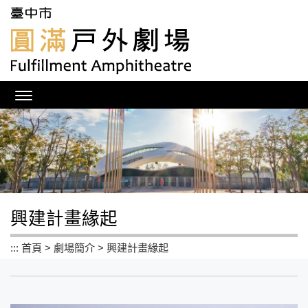
跳
到
主
要
內
容
區
塊
興建計畫緣起
:::
首頁
>
劇場簡介
>
興建計畫緣起