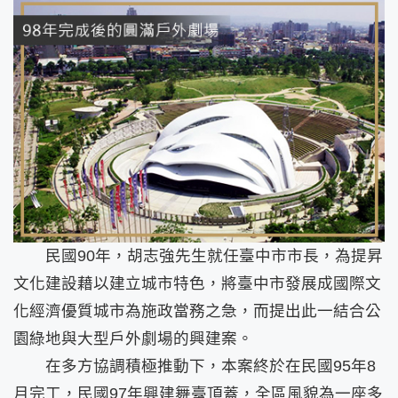
民國90年，胡志強先生就任臺中市市長，為提昇
文化建設藉以建立城市特色，將臺中市發展成國際文
化經濟優質城市為施政當務之急，而提出此一結合公
園綠地與大型戶外劇場的興建案。
在多方協調積極推動下，本案終於在民國95年8
月完工，民國97年興建舞臺頂蓋，全區風貌為一座多