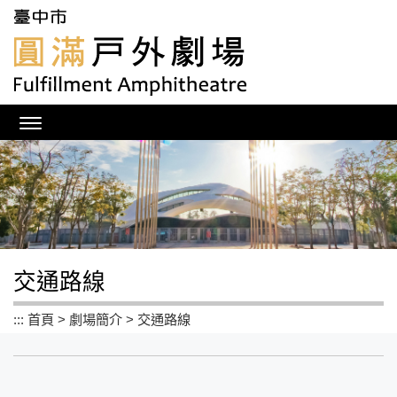
跳
到
主
要
內
容
區
塊
交通路線
:::
首頁
>
劇場簡介
>
交通路線