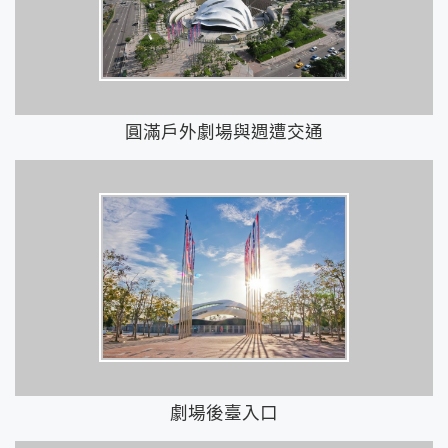
圓滿戶外劇場與週遭交通
劇場後臺入口