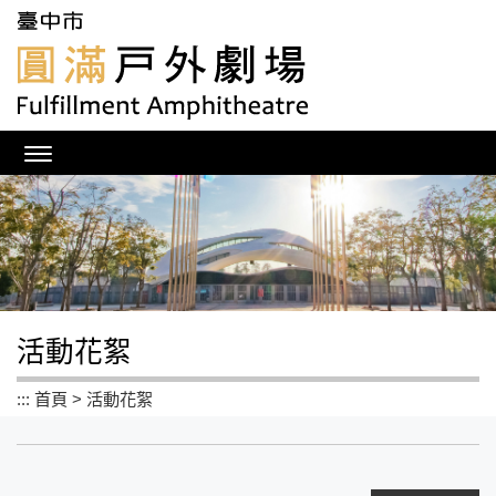
跳
到
主
要
內
容
區
塊
活動花絮
:::
首頁
>
活動花絮